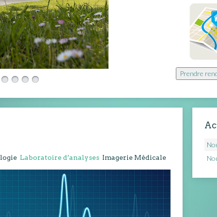
Prendre rend
Ac
Nou
logie
Laboratoire d’analyses
Imagerie Médicale
Nou