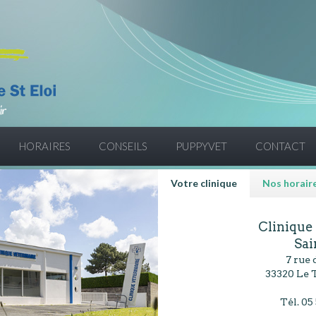
HORAIRES
CONSEILS
PUPPYVET
CONTACT
Votre clinique
Nos horair
Clinique
Sai
7 rue
33320 Le 
Tél. 05