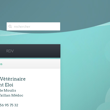
RDV
es
 Vétérinaire
nt Eloi
 de Moulis
Taillan Médoc
 56 95 75 32