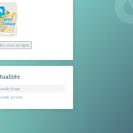
ez-vous en ligne
tualités
velle étape
velle arrivée